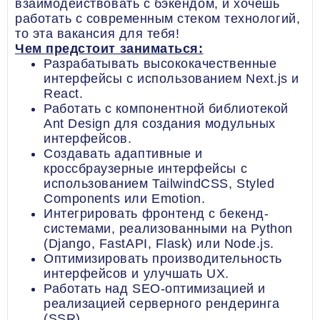
взаимодействовать с бэкендом, и хочешь
работать с современным стеком технологий,
то эта вакансия для тебя!
Чем предстоит заниматься:
Разрабатывать высококачественные
интерфейсы с использованием Next.js и
React.
Работать с компонентной библиотекой
Ant Design для создания модульных
интерфейсов.
Создавать адаптивные и
кроссбраузерные интерфейсы с
использованием TailwindCSS, Styled
Components или Emotion.
Интегрировать фронтенд с бекенд-
системами, реализованными на Python
(Django, FastAPI, Flask) или Node.js.
Оптимизировать производительность
интерфейсов и улучшать UX.
Работать над SEO-оптимизацией и
реализацией серверного рендеринга
(SSR).