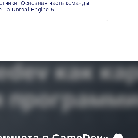
ботчики. Основная часть команды
 на Unreal Engine 5.
ммиста в GameDev» 🎮