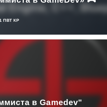
/1 ПВТ КР
ммиста в Gamedev"