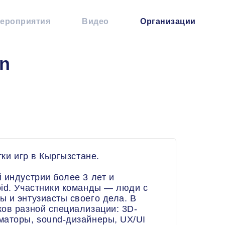
ероприятия
Видео
Организации
on
тки игр в Кыргызстане.
 индустрии более 3 лет и
oid. Участники команды — люди с
 и энтузиасты своего дела. В
ов разной специализации: 3D-
маторы, sound-дизайнеры, UX/UI