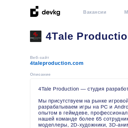
Вакансии
М
4Tаle Producti
Веб-сайт
4taleproduction.com
Описание
4Tale Production — студия разрабо
Мы присутствуем на рынке игровой
разрабатываем игры на PC и Andr
опытом в геймдеве, профессионалы
нашей команде более 65 сотрудник
моделлеры, 2D-художники, 3D-ани