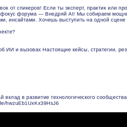
ок от спикеров! Если ты эксперт, практик или пр
у фокус форума — Внедряй AI! Мы собираем мощных
ми, инсайтами. Хочешь выступить на одной сцене
оекте?
 ИИ и вызовах Настоящие кейсы, стратегии, резу
ай вклад в развитие технологического сообщест
.gle/hwzuEb1UxKx39HsJ6