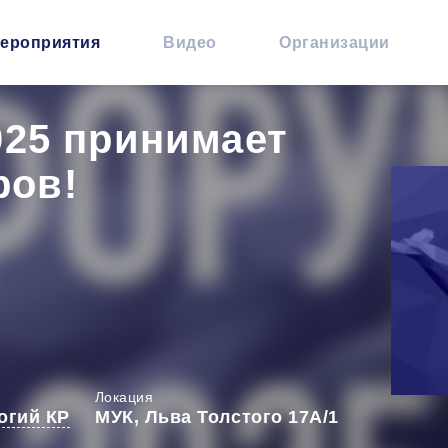
ероприятия
Видео
Организации
25 принимает
ров!
Локация
огий КР
МУК, Льва Толстого 17А/1