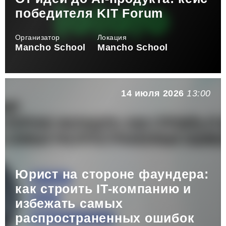
победителя KIT Forum
Организатор
Локация
Mancho School
Mancho School
14 июля 2026
13:00
Юрист на стороне фаундера:
как строить IT-компанию и
избежать самых
распространенных ошибок