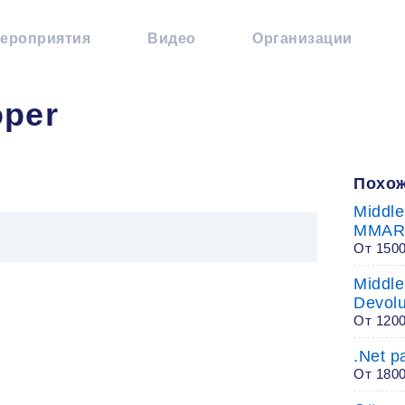
ероприятия
Видео
Организации
oper
Похож
Middle
MMAR
От 150
Middle
Devolu
От 120
.Net 
От 180