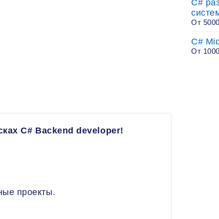
C# ра
систе
От 500
C# Mid
От 100
ках C# Backend developer!
ные проекты.