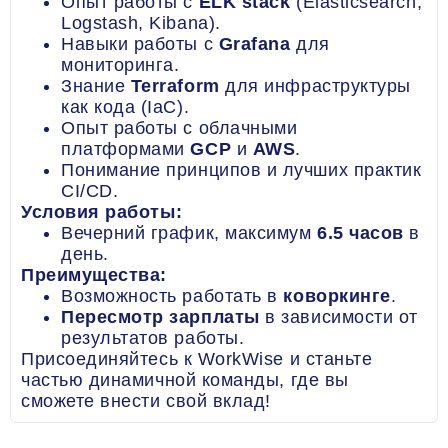
Опыт работы с
ELK stack
(Elasticsearch,
Logstash, Kibana).
Навыки работы с
Grafana
для
мониторинга.
Знание
Terraform
для инфраструктуры
как кода (IaC).
Опыт работы с облачными
платформами
GCP
и
AWS
.
Понимание принципов и лучших практик
CI/CD.
Условия работы:
Вечерний график, максимум
6.5 часов
в
день.
Преимущества:
Возможность работать в
коворкинге
.
Пересмотр зарплаты
в зависимости от
результатов работы.
Присоединяйтесь к WorkWise и станьте
частью динамичной команды, где вы
сможете внести свой вклад!