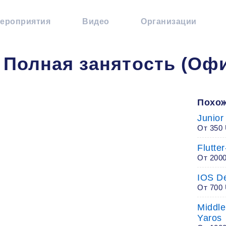
ероприятия
Видео
Организации
 - Полная занятость (Оф
Похож
Junior
От 350
Flutte
От 200
IOS De
От 700
Middle
Yaros