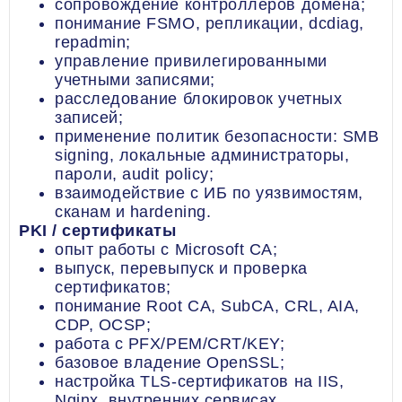
сопровождение контроллеров домена;
понимание FSMO, репликации, dcdiag,
repadmin;
управление привилегированными
учетными записями;
расследование блокировок учетных
записей;
применение политик безопасности: SMB
signing, локальные администраторы,
пароли, audit policy;
взаимодействие с ИБ по уязвимостям,
сканам и hardening.
PKI / сертификаты
опыт работы с Microsoft CA;
выпуск, перевыпуск и проверка
сертификатов;
понимание Root CA, SubCA, CRL, AIA,
CDP, OCSP;
работа с PFX/PEM/CRT/KEY;
базовое владение OpenSSL;
настройка TLS-сертификатов на IIS,
Nginx, внутренних сервисах.