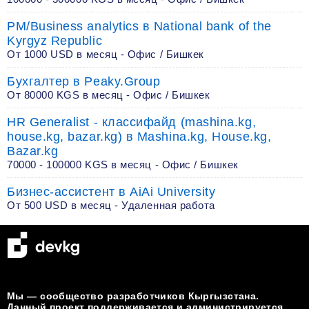
PM/Business analytics в National bank of the
Kyrgyz Republic
От 1000 USD в месяц - Офис / Бишкек
Бухгалтер в Peaky.Group
От 80000 KGS в месяц - Офис / Бишкек
HR Generalist - классифайд (mashina.kg,
house.kg, bazar.kg) в Mashina.kg, House.kg,
Bazar.kg
70000 - 100000 KGS в месяц - Офис / Бишкек
Бизнес-ассистент в AiAi University
От 500 USD в месяц - Удаленная работа
Мы — сообщество разработчиков Кыргызстана.
Данный проект поддерживается и администрируется