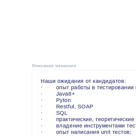
Описание вакансии
Наши ожидания от кандидатов:
· опыт работы в тестировании н
· Java8+
· Pyton
· Restful, SOAP
· SQL
· практические, теоретические з
· владение инструментами тест
· опыт написания unit тестов;