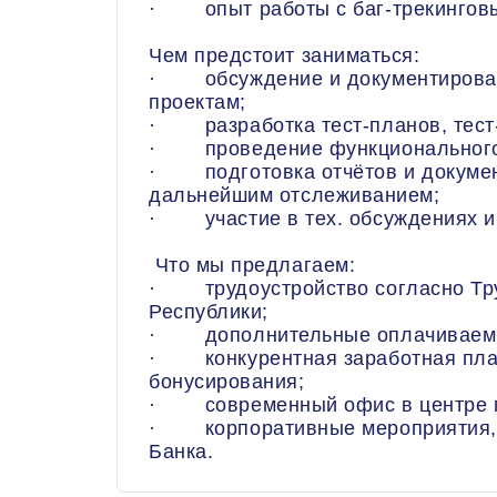
· опыт работы с баг-трекинговы
Чем предстоит заниматься:
· обсуждение и документировани
проектам;
· разработка тест-планов, тест-
· проведение функционального, 
· подготовка отчётов и докумен
дальнейшим отслеживанием;
· участие в тех. обсуждениях и 
Что мы предлагаем:
· трудоустройство согласно Тру
Республики;
· дополнительные оплачиваемые
· конкурентная заработная плат
бонусирования;
· современный офис в центре г
· корпоративные мероприятия, т
Банка.