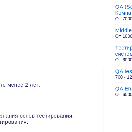
QA (So
Компа
От 700
Middle
От 100
Тести
систе
От 600
QA tes
700 - 1
е менее 2 лет;
QA En
От 600
нания основ тестирования;
ирования;