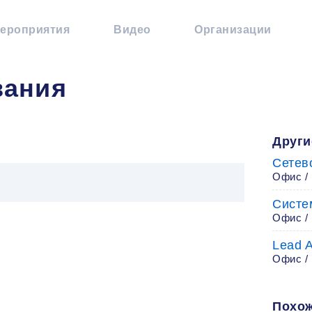
ероприятия
Видео
Организации
вания
Други
Сетев
Офис /
Систе
Офис / 
Lead A
Офис /
Похож