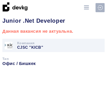
Войт
Junior .Net Developer
Данная вакансия не актуальна.
Компания
CJSC "KICB"
Тип
Офис / Бишкек