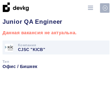
Войт
Junior QA Engineer
Данная вакансия не актуальна.
Компания
CJSC "KICB"
Тип
Офис / Бишкек