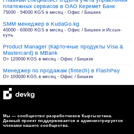
Главный специалист отдела учёта управления
платежных сервисов в ОАО Керемет Банк
75000 - 94000 KGS в месяц - Офис / Бишкек
SMM менеджер в KudaGo.kg
40000 - 60000 KGS в месяц - Офис / Бишкек и Иссык-
куль
Product Manager (Карточные продукты Visa &
Mastercard) в MBank
От 120000 KGS в месяц - Офис / Бишкек
Менеджер по продажам (fintech) в FlashPay
От 100000 KGS в месяц - Офис / Бишкек
Мы — сообщество разработчиков Кыргызстана.
Данный проект поддерживается и администрируется
членами нашего сообщества.