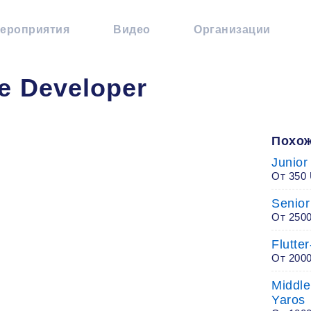
ероприятия
Видео
Организации
ve Developer
Похож
Junior
От 350
Senio
От 250
Flutte
От 200
Middle
Yaros