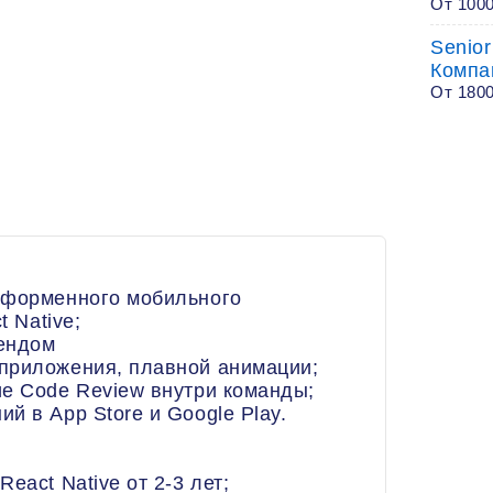
От 1000
Senior
Компа
От 180
тформенного мобильного
t Native;
ендом
приложения, плавной анимации;
ие Code Review внутри команды;
й в App Store и Google Play.
eact Native от 2-3 лет;