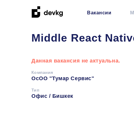
Вакансии
М
Middle React Nati
Данная вакансия не актуальна.
Компания
ОсОО "Тумар Сервис"
Тип
Офис / Бишкек