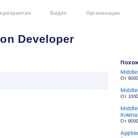
ероприятия
Видео
Организации
hon Developer
Похож
Middle
От 800
Middle
От 1000
Middle
Компа
От 800
Applie