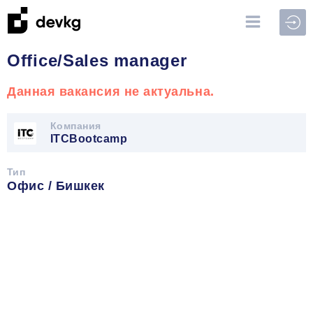
Войт
Office/Sales manager
Данная вакансия не актуальна.
Компания
ITCBootcamp
Тип
Офис / Бишкек