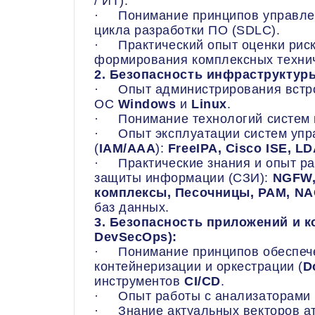
/ ИТ).
· Понимание принципов управлен
цикла разработки ПО (SDLC).
· Практический опыт оценки риск
формирования комплексных технич
2. Безопасность инфраструктуры
· Опыт администрирования встро
ОС
Windows
и
Linux
.
· Понимание технологий систем 
· Опыт эксплуатации систем упр
(
IAM/AAA
):
FreeIPA, Cisco ISE, L
· Практические знания и опыт ра
защиты информации (СЗИ):
NGFW,
комплексы, Песочницы, PAM, N
баз данных.
3. Безопасность приложений и к
DevSecOps):
· Понимание принципов обеспече
контейнеризации и оркестрации (
D
инструментов
CI/CD
.
· Опыт работы с анализаторами 
· Знание актуальных векторов ата