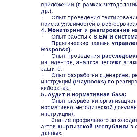
приложений (в рамках методологи
др.).
· Опыт проведения тестирования 
поиска уязвимостей в веб-сервиса
4. Мониторинг и реагирование н
· Опыт работы с
SIEM и систем
· Практические навыки
управлен
Response)
.
· Опыт проведения
расследова
инцидентов, анализа цепочки ата
защите.
· Опыт разработки сценариев, р
инструкций
(Playbooks)
по реагир
кибератак.
5. Аудит и нормативная база:
· Опыт разработки организацион
нормативно-методической докумен
инструкции).
· Знание профильного законодат
актов
Кыргызской Республики
в 
данных.