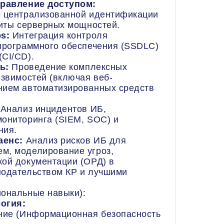
равление доступом:
м централизованной идентификации
щиты серверных мощностей.
s:
Интеграция контроля
 программного обеспечения (SSDLC)
CI/CD).
ь:
Проведение комплексных
язвимостей (включая веб-
нием автоматизированных средств
Анализ инцидентов ИБ,
мониторинга (SIEM, SOC) и
ния.
аенс:
Анализ рисков ИБ для
м, моделирование угроз,
кой документации (ОРД) в
нодательством КР и лучшими
иональные навыки):
логия:
ие (Информационная безопасность