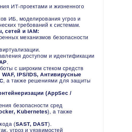
ия ИТ-проектами и жизненного
ов ИБ, моделирования угроз и
еских требований к системам.
, сетей и IAM:
енных механизмов безопасности
виртуализации.
авления доступом и идентификации
DAP
.
боты с широким стеком средств
 WAF, IPS/IDS, Антивирусные
AC
, а также решениями для защиты
онтейнеризации (AppSec /
ния безопасности сред
ocker, Kubernetes
), а также
кода (
SAST, DAST
).
к, угроз и уязвимостей