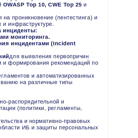
й
OWASP Top 10, CWE Top 25
и
на проникновение (пентестинга) и
х и инфраструктуре.
а инциденты:
ами мониторинга.
ия инцидентами (Incident
ний
для выявления первопричин
ки и формирования рекомендаций по
егламентов и автоматизированных
ованию на различные типы
но-распорядительной и
тации (политики, регламенты,
ельства и нормативно-правовых
области ИБ и защиты персональных