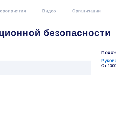
ероприятия
Видео
Организации
ионной безопасности
Похож
Руков
От 100