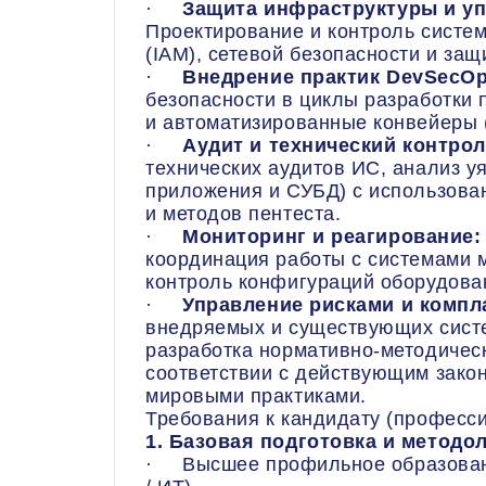
·
Защита инфраструктуры и уп
Проектирование и контроль систе
(IAM), сетевой безопасности и за
·
Внедрение практик DevSecOp
безопасности в циклы разработки
и автоматизированные конвейеры (
·
Аудит и технический контрол
технических аудитов ИС, анализ у
приложения и СУБД) с использова
и методов пентеста.
·
Мониторинг и реагирование:
координация работы с системами 
контроль конфигураций оборудова
·
Управление рисками и компл
внедряемых и существующих систе
разработка нормативно-методичес
соответствии с действующим зако
мировыми практиками.
Требования к кандидату (професс
1. Базовая подготовка и методо
· Высшее профильное образован