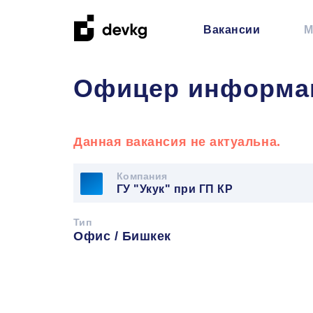
Вакансии
М
Офицер информац
Данная вакансия не актуальна.
Компания
ГУ "Укук" при ГП КР
Тип
Офис / Бишкек