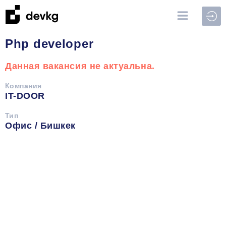
Войт
Php developer
Данная вакансия не актуальна.
Компания
IT-DOOR
Тип
Офис / Бишкек