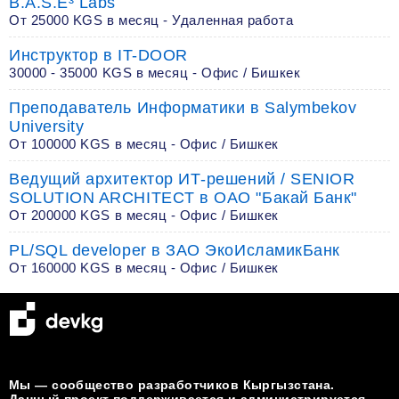
B.A.S.E³ Labs
От 25000 KGS в месяц - Удаленная работа
Инструктор в IT-DOOR
30000 - 35000 KGS в месяц - Офис / Бишкек
Преподаватель Информатики в Salymbekov
University
От 100000 KGS в месяц - Офис / Бишкек
Ведущий архитектор ИТ-решений / SENIOR
SOLUTION ARCHITECT в ОАО "Бакай Банк"
От 200000 KGS в месяц - Офис / Бишкек
PL/SQL developer в ЗАО ЭкоИсламикБанк
От 160000 KGS в месяц - Офис / Бишкек
Мы — сообщество разработчиков Кыргызстана.