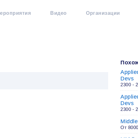
ероприятия
Видео
Организации
Похож
Applie
Devs
2300 - 
Applie
Devs
2300 - 
Middle
От 800