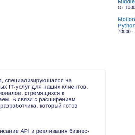
Middle
От 1000
Motion
Pytho
70000 -
я, специализирующаяся на
х IT-услуг для наших клиентов.
ионалов, стремящихся к
аем. В связи с расширением
разработчика, который готов
писание API и реализация бизнес-