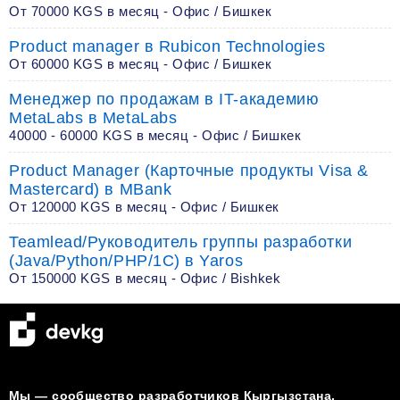
От 70000 KGS в месяц - Офис / Бишкек
Product manager в Rubicon Technologies
От 60000 KGS в месяц - Офис / Бишкек
Менеджер по продажам в IT-академию
MetaLabs в MetaLabs
40000 - 60000 KGS в месяц - Офис / Бишкек
Product Manager (Карточные продукты Visa &
Mastercard) в MBank
От 120000 KGS в месяц - Офис / Бишкек
Teamlead/Руководитель группы разработки
(Java/Python/PHP/1C) в Yaros
От 150000 KGS в месяц - Офис / Bishkek
Мы — сообщество разработчиков Кыргызстана.