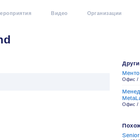
ероприятия
Видео
Организации
nd
Други
Менто
Офис / 
Менед
MetaL
Офис / 
Похож
Senio