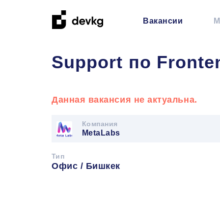
Вакансии
М
Support по Fronte
Данная вакансия не актуальна.
Компания
MetaLabs
Тип
Офис / Бишкек