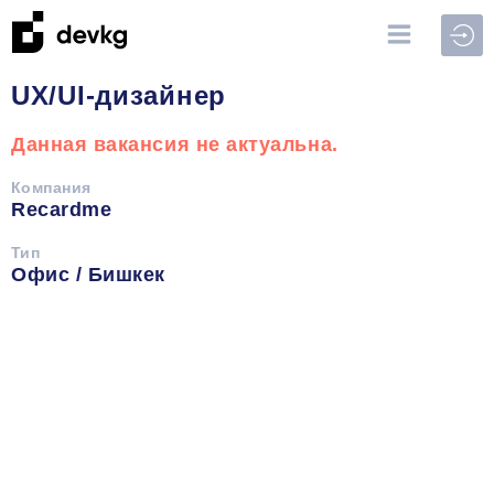
Войт
UХ/UI-дизайнер
Данная вакансия не актуальна.
Компания
Recardme
Тип
Офис / Бишкек