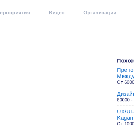
ероприятия
Видео
Организации
Похож
Препо
Между
От 600
Дизай
80000 -
UX/UI
Kagan
От 100