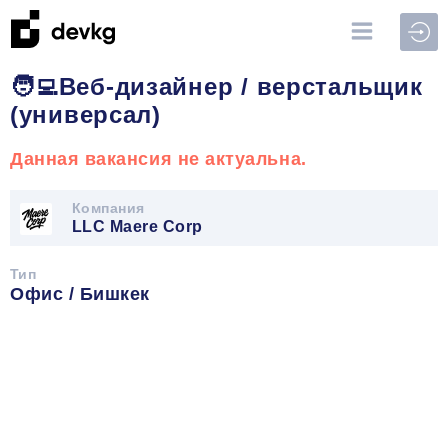
Войт
🧑‍💻Веб-дизайнер / верстальщик
(универсал)
Данная вакансия не актуальна.
Компания
LLC Maere Corp
Тип
Офис / Бишкек