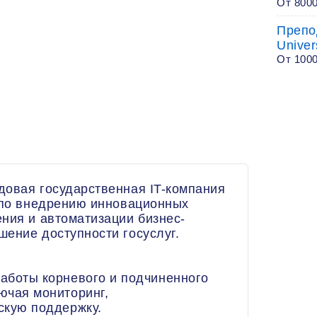
От 800
Препо
Univer
От 100
довая государственная IT-компания
в по внедрению инновационных
ния и автоматизации бизнес-
ение доступности госуслуг.
аботы корневого и подчиненного
ючая мониторинг,
скую поддержку.