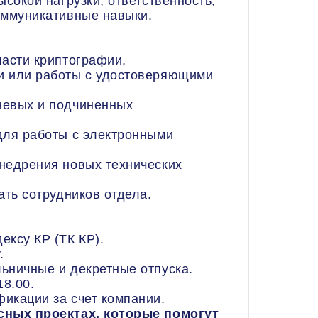
ысокой нагрузки, ответственность,
оммуникативные навыки.
ласти криптографии,
и или работы с удостоверяющими
невых и подчиненных
для работы с электронными
недрения новых технических
ать сотрудников отдела.
ксу КР (ТК КР).
.
ьничные и декретные отпуска.
18.00.
икации за счет компании.
сных проектах, которые помогут