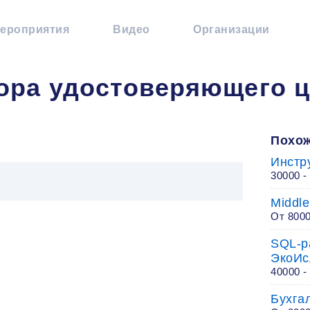
ероприятия
Видео
Организации
ора удостоверяющего ц
Похож
Инстр
30000 -
Middle
От 800
SQL-ра
ЭкоИс
40000 -
Бухга