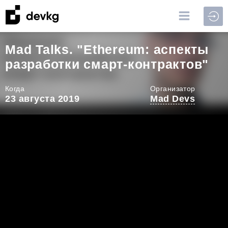
Войт
Mad Talks. "Ethereum: аспекты
разработки смарт-контрактов"
Когда
Организатор
23 августа 2019
Mad Devs