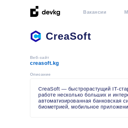
Вакансии
М
CreaSoft
Веб-сайт
creasoft.kg
Описание
CreaSoft — быстрорастущий IT-ста
работе несколько больших и интер
автоматизированная банковская с
биометрией, мобильное приложени