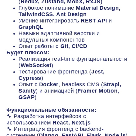
(
Redux, Zustand, MobX, RxJS
)
Глубокое понимание
Material Design,
TailwindCSS, Ant Design
Умение интегрировать
REST API
и
GraphQL
Навыки адаптивной верстки и
модульных компонентов
Опыт работы с
Git, CI/CD
Будет плюсом:
Реализация real-time функциональности
(
WebSocket
)
Тестирование фронтенда (
Jest,
Cypress
)
Опыт с
Docker
, headless CMS (
Strapi,
Sanity
) и анимацией (
Framer Motion,
GSAP
)
Функциональные обязанности:
🔧 Разработка интерфейсов с
использованием
React, Next.js
🔧 Интеграция фронтенд с backend-
системами (
Django, FastAPI, Flask, Node.js
)