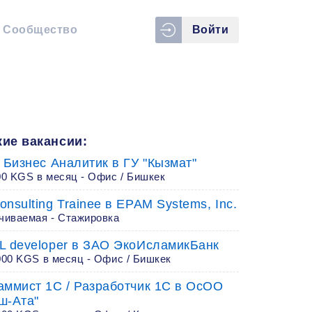
Сообщество
Войти
ие вакансии:
 Бизнес Аналитик в ГУ "Кызмат"
00 KGS в месяц - Офис / Бишкек
nsulting Trainee в EPAM Systems, Inc.
чиваемая - Стажировка
L developer в ЗАО ЭкоИсламикБанк
000 KGS в месяц - Офис / Бишкек
аммист 1С / Разработчик 1C в ОсОО
ш-Ата"