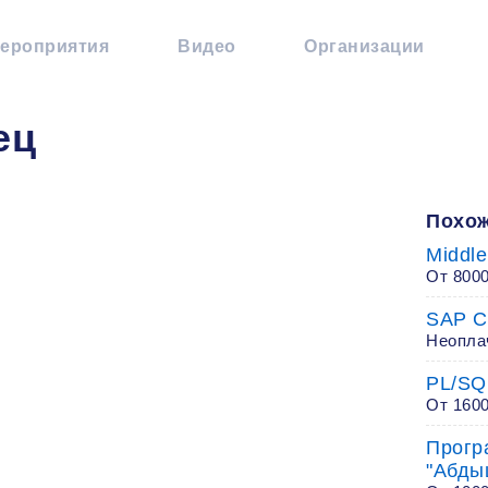
ероприятия
Видео
Организации
ец
Похож
Middle
От 800
SAP Co
Неопла
PL/SQ
От 160
Прогр
"Абды