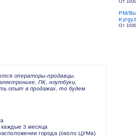
От 1000
PM/Bus
Kyrgyz
От 100
тся операторы-продавцы.
 электронике, ПК, ноутбуки,
ть опыт в продажах, то будем
.
та
 каждые 3 месяца
расположении города (около ЦУМа)