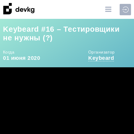
Войт
Keybeard #16 – Тестировщики
не нужны (?)
Когда
Организатор
01 июня 2020
Keybeard