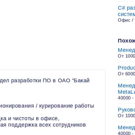
C# ра
систе
Офис /
Похож
Менед
От 100
Produc
От 600
дел разработки ПО в ОАО "Бакай
Менед
MetaL
40000 -
онирования / курирование работы
Руков
От 100
ка и чистоты в офисе,
ая поддержка всех сотрудников
Менед
40000 -