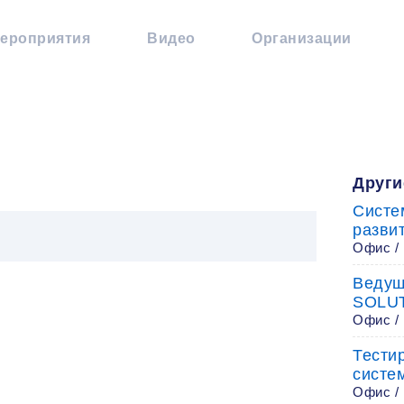
ероприятия
Видео
Организации
Други
Систе
разви
Офис /
Ведущ
SOLU
Офис /
Тести
систе
Офис /