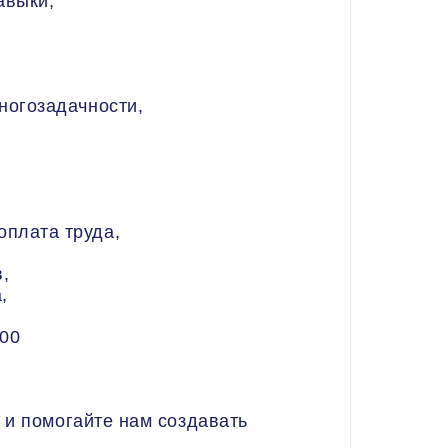
авыки,
ногозадачности,
плата труда,
,
,
:00
 и помогайте нам создавать